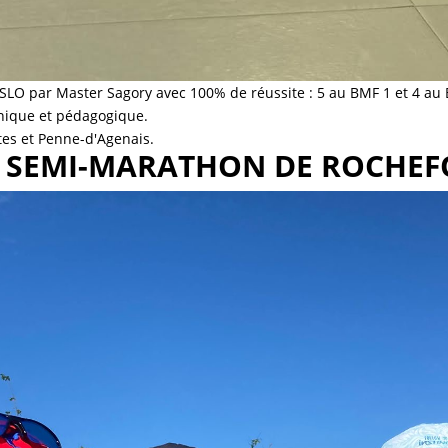
SLO par Master Sagory avec 100% de réussite : 5 au BMF 1 et 4 au
nique et pédagogique.
tes et Penne-d'Agenais.
U SEMI-MARATHON DE ROCHEF