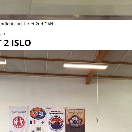
andidats au 1er et 2nd DAN.
e !
 2 ISLO